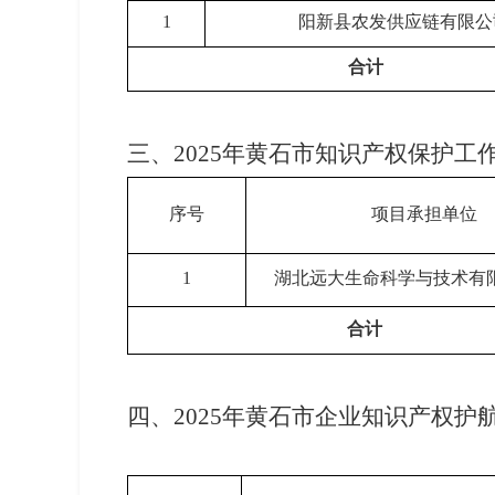
1
阳新县农发供应链有限公
合计
三、2025年黄石市知识产权保护
序号
项目承担单位
1
湖北远大生命科学与技术有
合计
四、2025年黄石市企业知识产权护