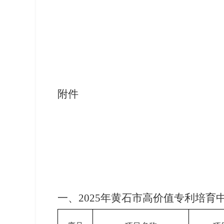
附件
一、2025年黄石市高价值专利培育