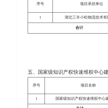
序号
项目承担单位
1
湖北三丰小松物流技术有
合计
五、国家级知识产权快速维权中心
序号
项目名称
1
国家级知识产权快速维权中心