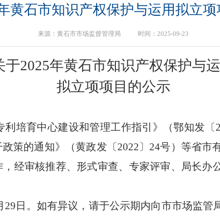
025年黄石市知识产权保护与运用拟立
来源：黄石市市场监督管理局 时间：2025-09-23
关于2025年黄石市知识产权保护与
拟立项项目的公示
值专利培育中心建设和管理工作指引》
（鄂知发〔2
干政策的通知》
（黄政发〔2022〕24号）
等省市
作，经审核推荐、形式审查、专家评审、局长办
日至9月29日。如有异议，请于公示期内向市市场监