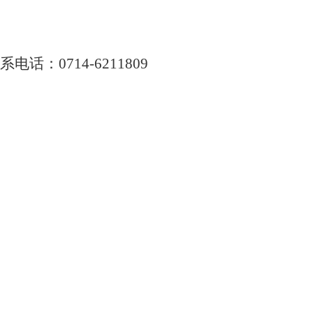
：0714-6211809