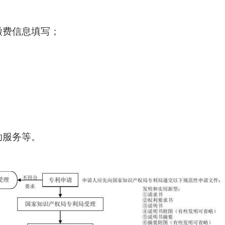
缴费信息填写；
；
助服务等。