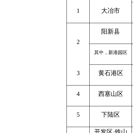
1
大冶市
阳新县
2
其中，新港园区
3
黄石港区
4
西塞山区
5
下陆区
开发区·铁山