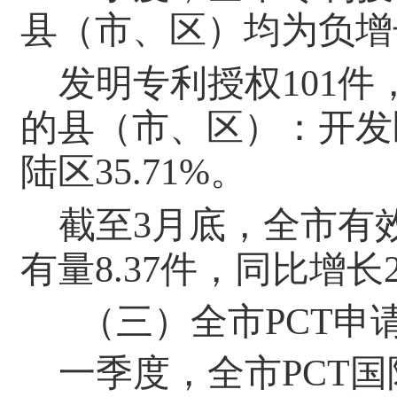
县（
市
、
区
）均为负增
发明专利授权
101
件
的县
（
市
、
区
）
：
开发
陆区
35.71%
。
截至
3月底，全市
有
有量
8.37
件
，同比增长
（三）全市PCT申
一季度，全市PCT