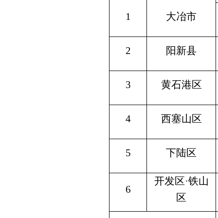
1
大冶市
2
阳新县
3
黄石港区
4
西塞山区
5
下陆区
开发区·铁山
6
区