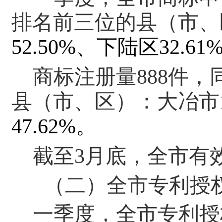
排名前三位的县
（
市
、
52.50%、下陆区32.61
商标注册量
888件，
县
（
市
、
区
）
：
大冶市
47.62%。
截至
3月底，全市有效
（二）全市专利授
一季度，
全市专利授