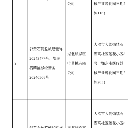
公司
械产业孵化园三期2
栋116）
大冶市大箕铺镇石
鄂黄石药监械经营许
湖北航威医
应高社区莲花小区
8
20243477号、鄂黄
9
疗器械有限
号（鄂东南医疗器
石药监械经营备
公司
械产业孵化园三期2
20240308号
栋203）
大冶市大箕铺镇石
应高社区莲花小区
8
鄂黄石药监械经营许
湖北雄卓贸