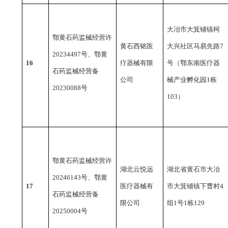
大冶市大箕铺镇柯
鄂黄石药监械经营许
黄石西铭医
大兴社区马易先路
7
20234497号、鄂黄
16
疗器械有限
号（鄂东南医疗器
石药监械经营备
公司
械产业孵化园1栋
20230088号
103）
鄂黄石药监械经营许
湖北云悦远
湖北省黄石市大冶
20246143号、鄂黄
17
医疗器械有
市大箕铺镇下曹村
4
石药监械经营备
限公司
组1号1栋129
20250004号