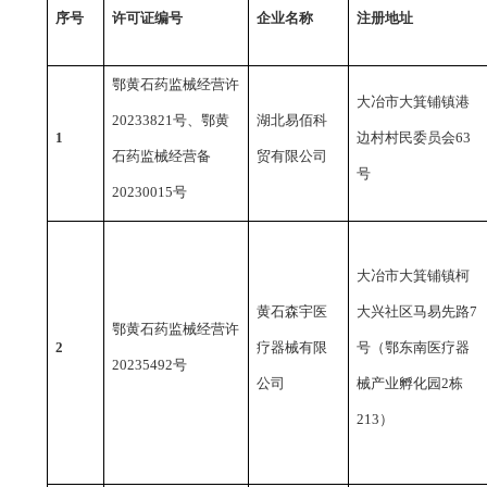
序号
许可证编号
企业名称
注册地址
鄂黄石药监械经营许
大冶市大箕铺镇港
20233821号、鄂黄
湖北易佰科
1
边村村民委员会
63
石药监械经营备
贸有限公司
号
20230015号
大冶市大箕铺镇柯
黄石森宇医
大兴社区马易先路
7
鄂黄石药监械经营许
2
疗器械有限
号（鄂东南医疗器
20235492号
公司
械产业孵化园2栋
213）