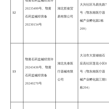
鄂黄石药监械经营许
大兴社区马易先路
7
20235499号、鄂黄
湖北哲俊贸
12
号（鄂东南医疗器
石药监械经营备
易有限公司
械产业孵化园2栋
20230154号
209）
大冶市大箕铺镇石
鄂黄石药监械经营许
湖北先泰医
应高社区莲花小区
8
20243436号、鄂黄
13
疗器械有限
号（鄂东南医疗器
石药监械经营备
公司
械产业孵化园三期1
20240270号
栋204）