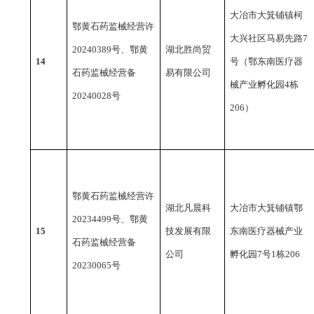
大冶市大箕铺镇柯
鄂黄石药监械经营许
大兴社区马易先路
7
20240389号、鄂黄
湖北胜尚贸
14
号（鄂东南医疗器
石药监械经营备
易有限公司
械产业孵化园4栋
20240028号
206）
鄂黄石药监械经营许
湖北凡晨科
大冶市大箕铺镇鄂
20234499号、鄂黄
15
技发展有限
东南医疗器械产业
石药监械经营备
公司
孵化园
7号1栋206
20230065号