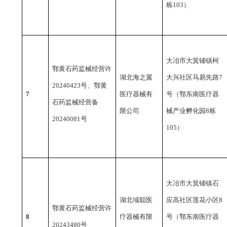
栋103）
大冶市大箕铺镇柯
鄂黄石药监械经营许
湖北海之翼
大兴社区马易先路
7
20240423号、鄂黄
7
医疗器械有
号（鄂东南医疗器
石药监械经营备
限公司
械产业孵化园8栋
20240081号
105）
大冶市大箕铺镇石
湖北域聪医
应高社区莲花小区
8
鄂黄石药监械经营许
8
疗器械有限
号（鄂东南医疗器
20243480号