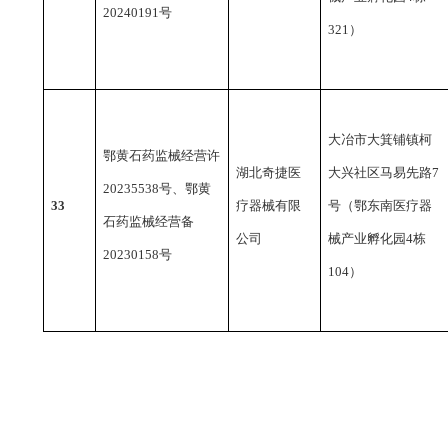
20240191号
321）
大冶市大箕铺镇柯
鄂黄石药监械经营许
湖北奇捷医
大兴社区马易先路
7
20235538号、鄂黄
33
疗器械有限
号（鄂东南医疗器
石药监械经营备
公司
械产业孵化园4栋
20230158号
104）