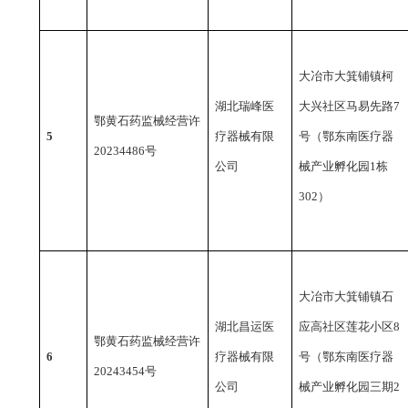
大冶市大箕铺镇柯
湖北瑞峰医
大兴社区马易先路
7
鄂黄石药监械经营许
5
疗器械有限
号（鄂东南医疗器
20234486号
公司
械产业孵化园1栋
302）
大冶市大箕铺镇石
湖北昌运医
应高社区莲花小区
8
鄂黄石药监械经营许
6
疗器械有限
号（鄂东南医疗器
20243454号
公司
械产业孵化园三期2