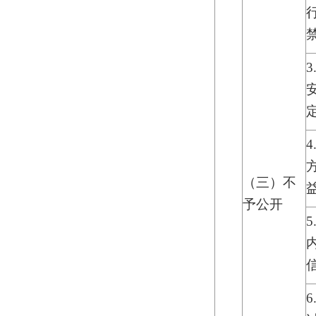
3
定
（三）不
予公开