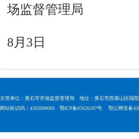
场监督管理局
2
8月3日
主管单位：黄石市市场监督管理局 地址：黄石市西塞山区颐阳路167
网站标识码：4202000060
鄂ICP备05026187号
鄂公网安备4202