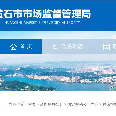
首 页
政务动态
当前位置：
首页
>
政府信息公开
>
法定主动公开内容
>
建议提