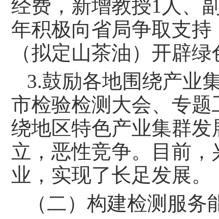
经费，新增教授1人、
年积极向省局争取支持
（拟定山茶油）开辟绿
3.鼓励各地围绕产业
市检验检测大会、专题
绕地区特色产业集群发
立，恶性竞争。目前，
业，实现了长足发展。
（二）构建检测服务