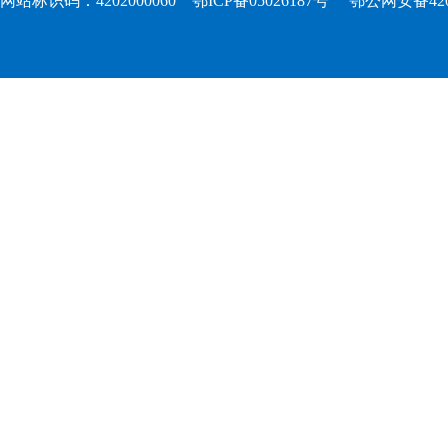
网站标识码：4202000060
鄂ICP备05026187号
鄂公网安备4202