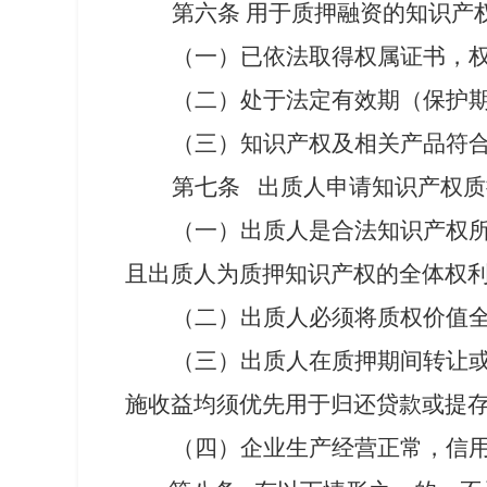
第六条
用于
质押
融资
的知识产
（一）已
依法取得权属证书，
（
二
）
处于法定有效期（保护
（三）知识产权及相关产品符
第七条
出质人
申请知识产权质
（一）
出质人
是合法知识产权
且出质人为质押知识产权的全体权
（二）出质人必须将质权价值
（三）出质人在质押期间转让
施收益均须优先用于归还贷款或提
（四）企业生产经营正常，信