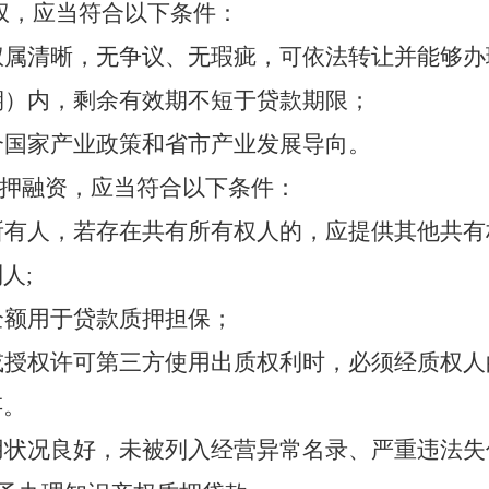
权
，应当
符合以下条件：
权属清晰，
无争议、无瑕疵，
可依法转让并
能够
办
期）内，剩余有效期不短于贷款期限；
合国家产业政策和省市产业发展导向。
押
融资
，应当
符合以下条件：
所有人，若存在共有所有权人的，应提供其他共有
利人
;
全额用于贷款质押担保；
或授权许可第三方使用出质权利时，必须经质权人
存。
用状况良好，未被列入经营异常名录、严重违法失