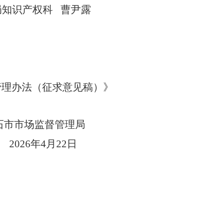
局知识产权科 曹尹露
管理办法（征求意见稿）》
石市市场监督管理局
202
6
年
4
月
22
日