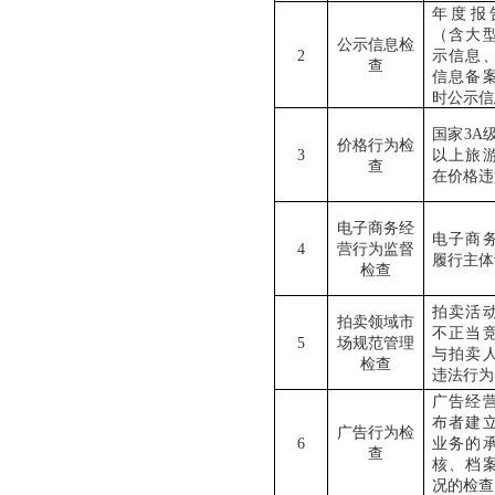
年度报
（含大
公示信息检
2
示信息
查
信息备
时公示信
国家3A
价格行为检
3
以上旅
查
在价格违
电子商务经
电子商
4
营行为监督
履行主体
检查
拍卖活
拍卖领域市
不正当
5
场规范管理
与拍卖
检查
违法行为
广告经
布者建
广告行为检
6
业务的
查
核、档
况的检查